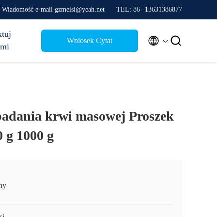
Wiadomość e-mail gzmeisi@yeah.net
TEL: 86--13631386877
tuj


Wniosek Cytat
ami
badania krwi masowej Proszek
 g 1000 g
ny
si