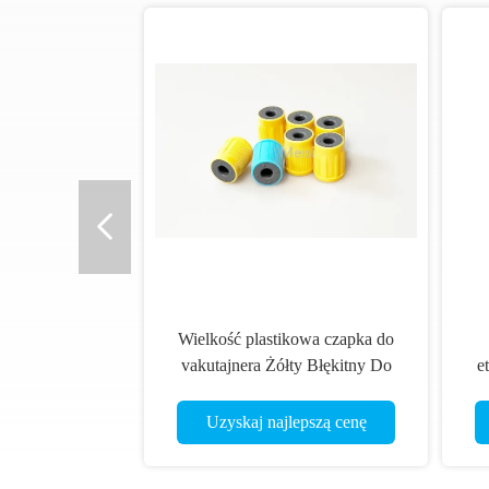
Wielkość plastikowa czapka do
vakutajnera Żółty Błękitny Do
e
przewodu krwi
Uzyskaj najlepszą cenę