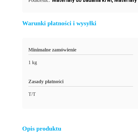
Materiały do badania krwi
,
Materiały
Podkreślić:
Warunki płatności i wysyłki
Minimalne zamówienie
1 kg
Zasady płatności
T/T
Opis produktu