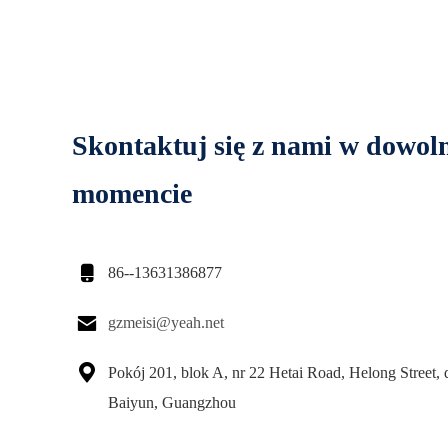
Skontaktuj się z nami w dowo
momencie

86--13631386877

gzmeisi@yeah.net

Pokój 201, blok A, nr 22 Hetai Road, Helong Street, 
Baiyun, Guangzhou