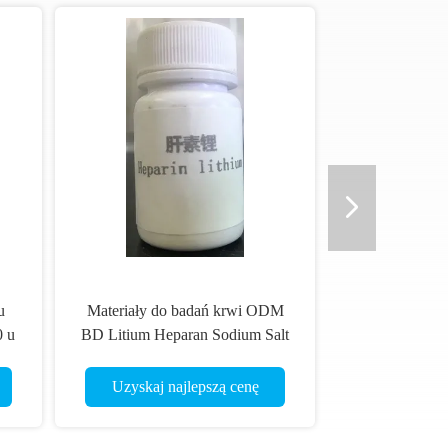
u
Materiały do badań krwi ODM
0 u
BD Litium Heparan Sodium Salt
15000
Uzyskaj najlepszą cenę