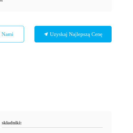
Z Nami
Uzyskaj Najlepszą Cenę
składniki: