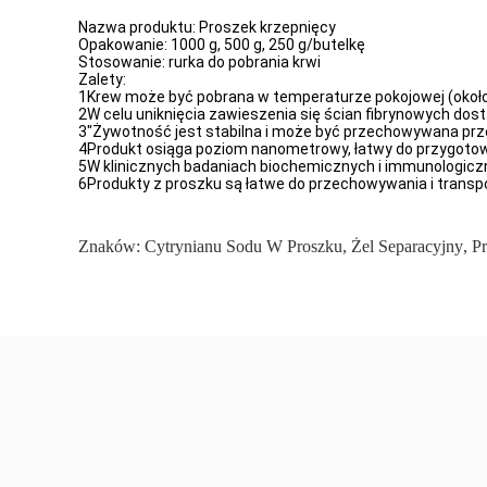
Nazwa produktu: Proszek krzepnięcy
Opakowanie: 1000 g, 500 g, 250 g/butelkę
Stosowanie: rurka do pobrania krwi
Zalety:
1Krew może być pobrana w temperaturze pokojowej (około
2W celu uniknięcia zawieszenia się ścian fibrynowych dost
3"Żywotność jest stabilna i może być przechowywana prze
4Produkt osiąga poziom nanometrowy, łatwy do przygotowa
5W klinicznych badaniach biochemicznych i immunologiczny
6Produkty z proszku są łatwe do przechowywania i transp
Znaków:
Cytrynianu Sodu W Proszku
,
Żel Separacyjny
,
P