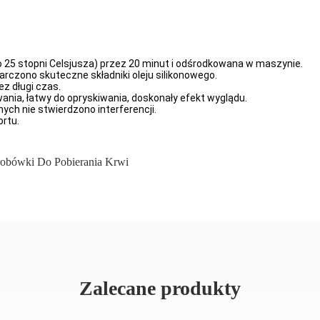
 25 stopni Celsjusza) przez 20 minut i odśrodkowana w maszynie.
arczono skuteczne składniki oleju silikonowego.
z długi czas.
nia, łatwy do opryskiwania, doskonały efekt wyglądu.
ch nie stwierdzono interferencji.
ortu.
robówki Do Pobierania Krwi
Zalecane produkty