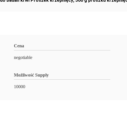
 do badań krwi Proszek krzepnięcy
,
500 g proszku krzepnię
Cena
negotiable
Możliwość Supply
10000