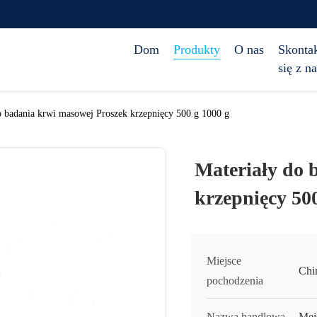
Dom
Produkty
O nas
Skontak
się z n
o badania krwi masowej Proszek krzepnięcy 500 g 1000 g
Materiały do 
krzepnięcy 500
Miejsce
Chi
pochodzenia
Nazwa handlowa
Mei