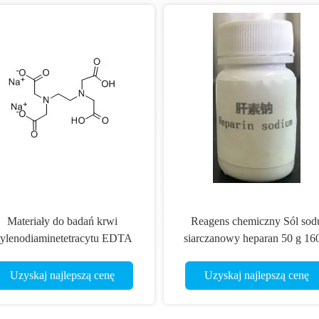
Materiały do badań krwi
Reagens chemiczny Sól sod
tylenodiaminetetracytu EDTA
siarczanowy heparan 50 g 16
2NA Cas 139-33-3
Uzyskaj najlepszą cenę
Uzyskaj najlepszą cenę