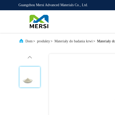
Guangzhou Mersi Advanced Materials Co., Ltd.
Dom
>
produkty
>
Materiały do ​​badania krwi
>
Materiały d