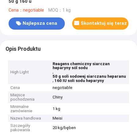
50 g 160 u
Cena：negotiable
MOQ：1 kg
Najlepsza cena
Skontaktuj się teraz
Opis Produktu
Reagens chemiczny siarczan
heparyny sól sodu
,
High Light
50 g soli sodowej siarczanu heparanu
,
160 IU soli sodu heparyny
Cena
negotiable
Miejsce
Chiny
pochodzenia
Minimalne
1 kg
zamówienie
Nazwa handlowa
Meisi
Szczegóły
20 kg/bęben
pakowania