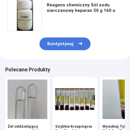
Reagens chemiczny Sól sodu
siarczanowy heparan 50 g 160 u
Kontyntynuj
Polecane Produkty
Żel oddzielający
Szybkie krzepnięcie
Wysokiej Tykzo