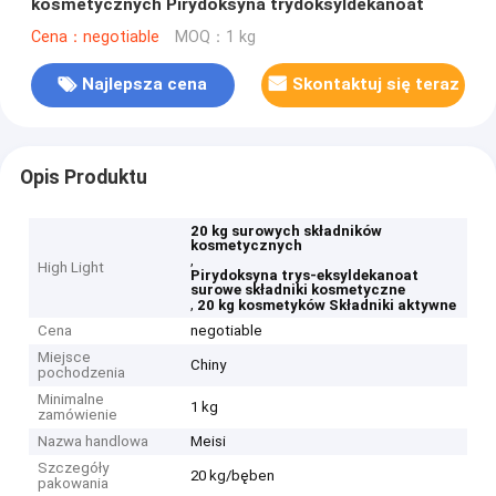
kosmetycznych Pirydoksyna trydoksyldekanoat
Cena：negotiable
MOQ：1 kg
Najlepsza cena
Skontaktuj się teraz
Opis Produktu
20 kg surowych składników
kosmetycznych
,
High Light
Pirydoksyna trys-eksyldekanoat
surowe składniki kosmetyczne
,
20 kg kosmetyków Składniki aktywne
Cena
negotiable
Miejsce
Chiny
pochodzenia
Minimalne
1 kg
zamówienie
Nazwa handlowa
Meisi
Szczegóły
20 kg/bęben
pakowania