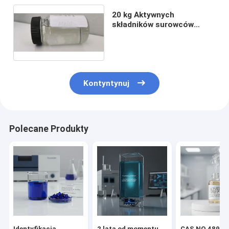
20 kg Aktywnych
składników surowców
kosmetycznych
Pirydoksyna
trydoksyldekanoat
Kontyntynuj
Polecane Produkty
Identyfikacja
2 lata od momentu
CAS NO 48984