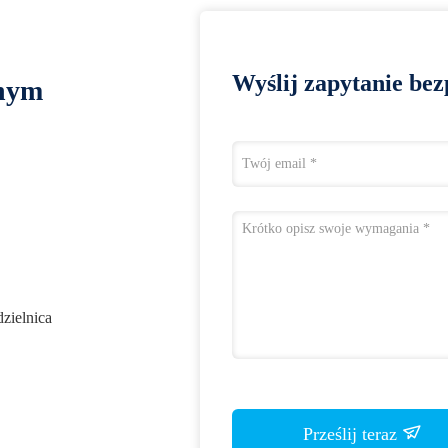
Wyślij zapytanie bez
lnym
dzielnica
Prześlij teraz