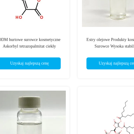
ODM hurtowe surowce kosmetyczne
Estry olejowe Produkty ko
Askorbyl tetrazopalmitat ciekły
Surowce Wysoka stabil
Uzyskaj najlepszą cenę
Uzyskaj najlepszą ce