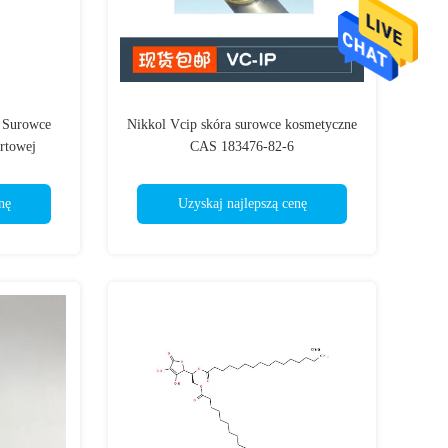
t Surowce
Nikkol Vcip skóra surowce kosmetyczne
rtowej
CAS 183476-82-6
nę
Uzyskaj najlepszą cenę