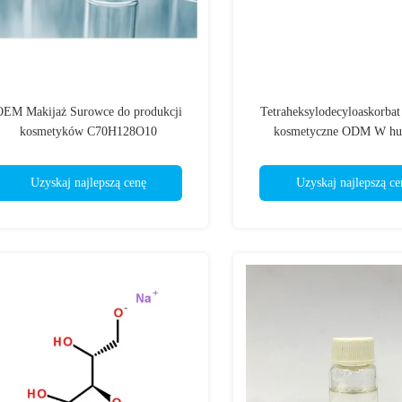
OEM Makijaż Surowce do produkcji
Tetraheksylodecyloaskorba
kosmetyków C70H128O10
kosmetyczne ODM W hu
sprzedaży
Uzyskaj najlepszą cenę
Uzyskaj najlepszą ce