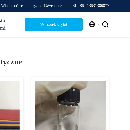
Wiadomość e-mail gzmeisi@yeah.net
TEL: 86--13631386877
tuj


Wniosek Cytat
ami
tyczne