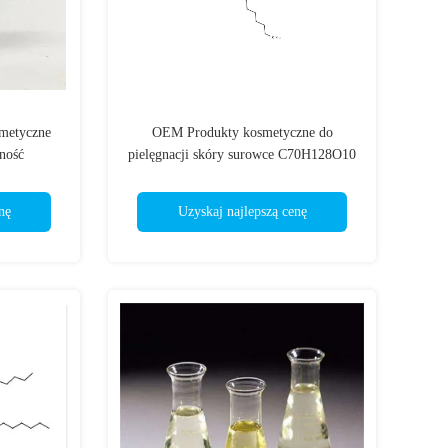
smetyczne
OEM Produkty kosmetyczne do
ność
pielęgnacji skóry surowce C70H128O10
CAS 183476-82-6
nę
Uzyskaj najlepszą cenę