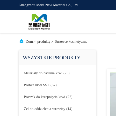
Guangzhou Meisi New Material Co.,Ltd
Dom
>
produkty
>
Surowce kosmetyczne
WSZYSTKIE PRODUKTY
Materiały do ​​badania krwi
(25)
Próbka krwi SST
(37)
Proszek do krzepnięcia krwi
(22)
Żel do oddzielenia surowicy
(14)