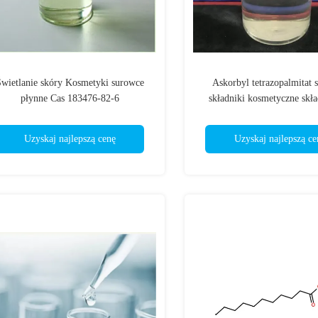
wietlanie skóry Kosmetyki surowce
Askorbyl tetrazopalmitat 
płynne Cas 183476-82-6
składniki kosmetyczne skła
pielęgnacji skóry CAS 183
Uzyskaj najlepszą cenę
Uzyskaj najlepszą ce