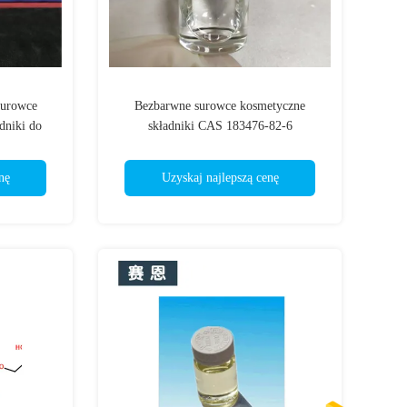
surowce
Bezbarwne surowce kosmetyczne
dniki do
składniki CAS 183476-82-6
476-82-6
nę
Uzyskaj najlepszą cenę