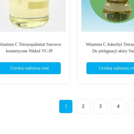
itamina C Tetrazopalmitat Surowce
Witamina C Askorbyl Tetraz
kosmetyczne Nikkol VC-IP
Do pielęgnacji skóry S
Tetraeksyldecyloaskor
Uzyskaj najlepszą cenę
Uzyskaj najlepszą ce
1
2
3
4