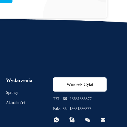
Wydarzenia
Wniosek Cytat
Sprawy
TEL: 86--13631386877
Aktualności
Faks: 86--13631386877



