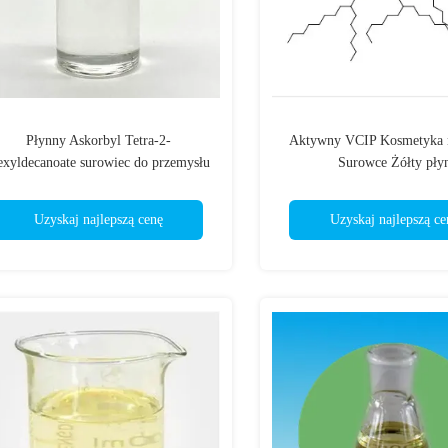
Płynny Askorbyl Tetra-2-
Aktywny VCIP Kosmetyka n
xyldecanoate surowiec do przemysłu
Surowce Żółty pły
kosmetycznego
Uzyskaj najlepszą cenę
Uzyskaj najlepszą ce