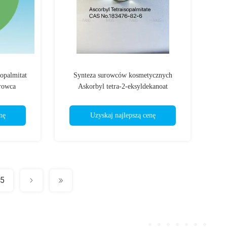
opalmitat
Synteza surowców kosmetycznych
urowca
Askorbyl tetra-2-eksyldekanoat
bat
nę
Uzyskaj najlepszą cenę
5