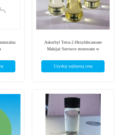
aturalna
Askorbyl Tetra-2-Hexyldecanoate
n
Makijaż Surowce stosowane w
kosmetykach
nę
Uzyskaj najlepszą cenę