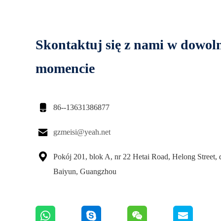
Skontaktuj się z nami w dowo
momencie

86--13631386877

gzmeisi@yeah.net

Pokój 201, blok A, nr 22 Hetai Road, Helong Street, 
Baiyun, Guangzhou