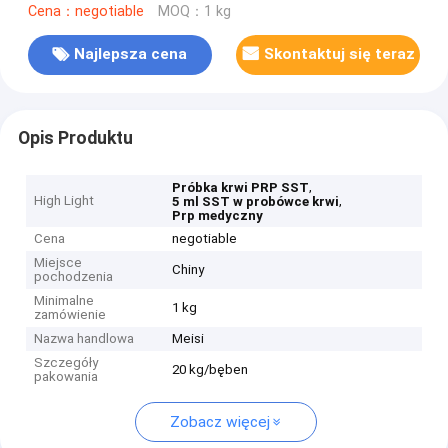
Cena：negotiable
MOQ：1 kg
Najlepsza cena
Skontaktuj się teraz
Opis Produktu
,
Próbka krwi PRP SST
High Light
,
5 ml SST w probówce krwi
Prp medyczny
Cena
negotiable
Miejsce
Chiny
pochodzenia
Minimalne
1 kg
zamówienie
Nazwa handlowa
Meisi
Szczegóły
20 kg/bęben
pakowania
Zobacz więcej