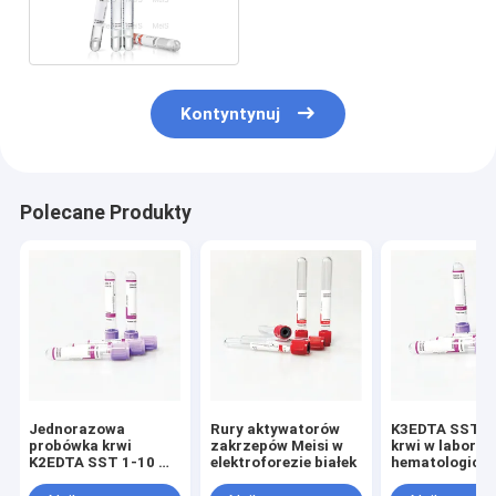
Kontyntynuj
Polecane Produkty
Jednorazowa
Rury aktywatorów
K3EDTA SST p
probówka krwi
zakrzepów Meisi w
krwi w labora
K2EDTA SST 1-10 ml
elektroforezie białek
hematologicz
ze szklanymi
pokrywkami