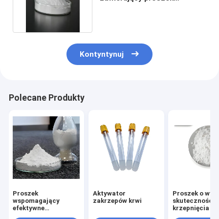
przeciwzakrzepowy OEM
Kontyntynuj
Polecane Produkty
Proszek
Aktywator
Proszek o wyso
wspomagający
zakrzepów krwi
skuteczności
efektywne
krzepnięcia kr
krzepnięcie krwi