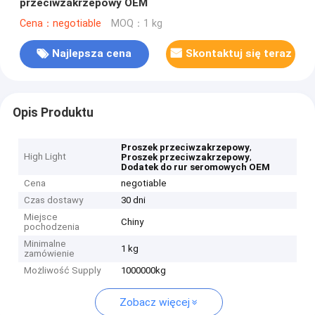
przeciwzakrzepowy OEM
Cena：negotiable
MOQ：1 kg
Najlepsza cena
Skontaktuj się teraz
Opis Produktu
,
Proszek przeciwzakrzepowy
High Light
,
Proszek przeciwzakrzepowy
Dodatek do rur seromowych OEM
Cena
negotiable
Czas dostawy
30 dni
Miejsce
Chiny
pochodzenia
Minimalne
1 kg
zamówienie
Możliwość Supply
1000000kg
Zobacz więcej